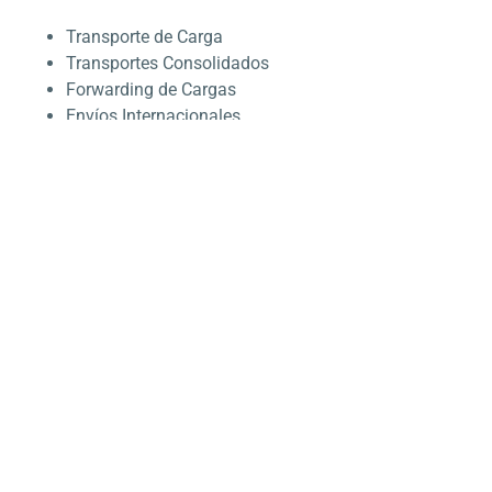
Transporte de Carga
Transportes Consolidados
Forwarding de Cargas
Envíos Internacionales
Inter-modal (tren)
Marítimo
Aéreo
Cargo
Charter
Cargas Dedicadas
Almacen
Pool Distribution
Cross-Docking
Empaquetado
y más servicios de Alto Valor